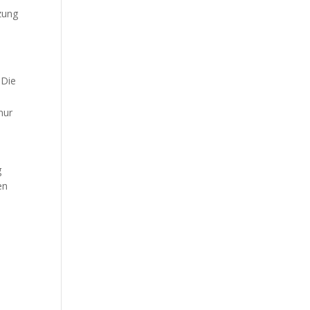
tzung
 Die
nur
g
en