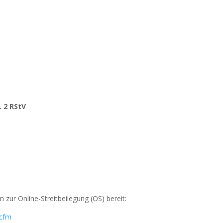
. 2 RStV
 zur Online-Streitbeilegung (OS) bereit:
.cfm