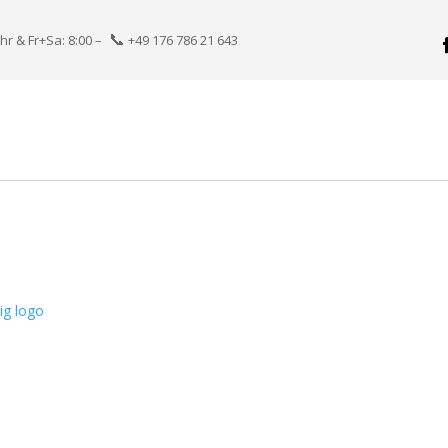
📞
hr & Fr+Sa: 8:00 –
+49 176 786 21 643