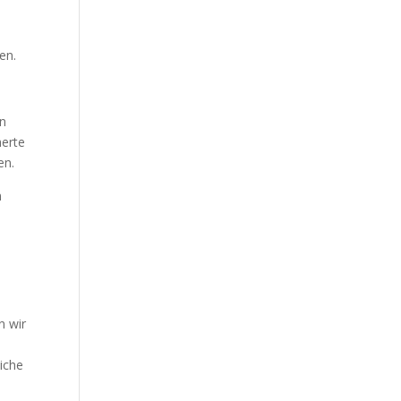
en.
en
herte
en.
n
n wir
liche